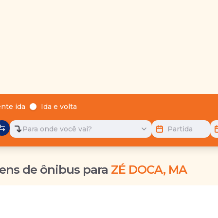
nte ida
Ida e volta
Para onde você vai?
Partida
ens de ônibus para
ZÉ DOCA, MA