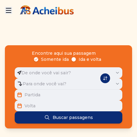
Encontre aqui sua passagem
Somente ida
Ida e volta
De onde você vai sair?
Para onde você vai?
Partida
Volta
Buscar passagens