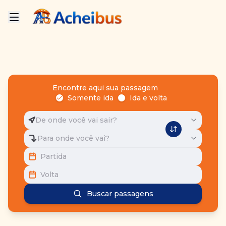
Encontre aqui sua passagem
Somente ida
Ida e volta
De onde você vai sair?
Para onde você vai?
Partida
Volta
Buscar passagens