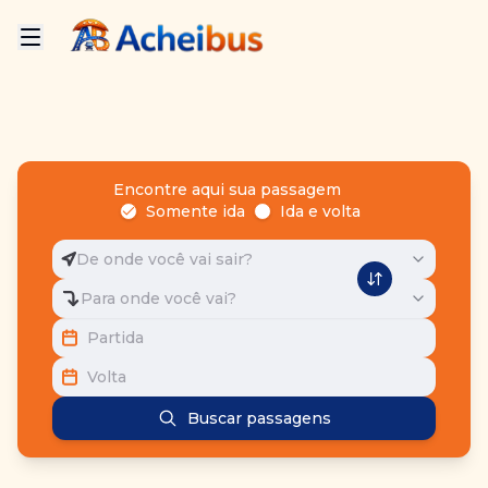
Encontre aqui sua passagem
Somente ida
Ida e volta
De onde você vai sair?
Para onde você vai?
Partida
Volta
Buscar passagens