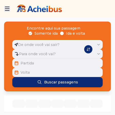
Encontre aqui sua passagem
Somente ida
Ida e volta
De onde você vai sair?
Para onde você vai?
Partida
Volta
Buscar passagens