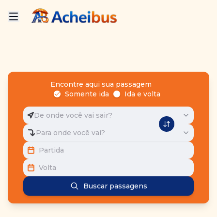
Encontre aqui sua passagem
Somente ida
Ida e volta
De onde você vai sair?
Para onde você vai?
Partida
Volta
Buscar passagens