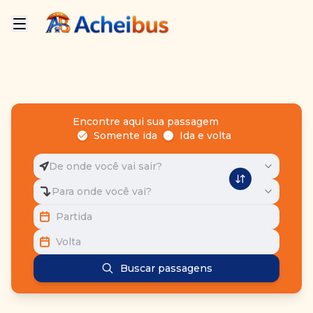
Encontre aqui sua passagem
Somente ida
Ida e volta
De onde você vai sair?
Para onde você vai?
Partida
Volta
Buscar passagens