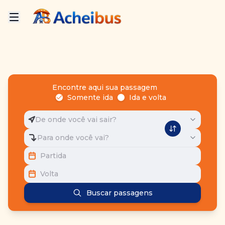
Encontre aqui sua passagem
Somente ida
Ida e volta
De onde você vai sair?
Para onde você vai?
Partida
Volta
Buscar passagens