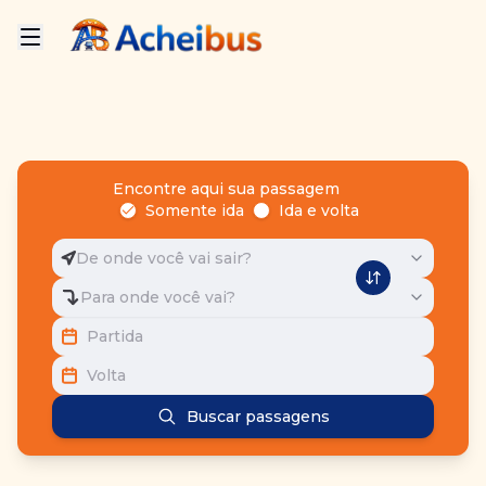
Encontre aqui sua passagem
Somente ida
Ida e volta
De onde você vai sair?
Para onde você vai?
Partida
Volta
Buscar passagens