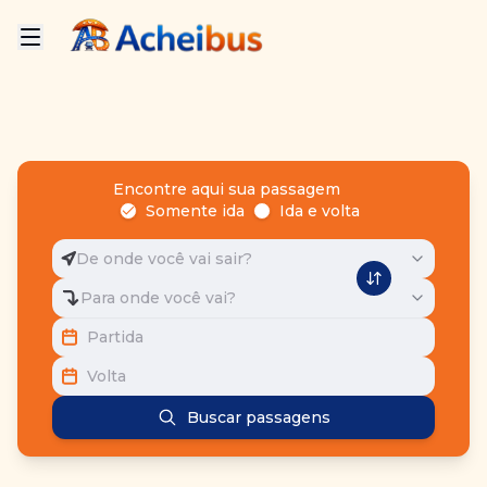
Encontre aqui sua passagem
Somente ida
Ida e volta
De onde você vai sair?
Para onde você vai?
Partida
Volta
Buscar passagens