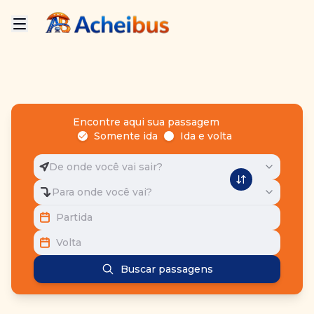
Encontre aqui sua passagem
Somente ida
Ida e volta
De onde você vai sair?
Para onde você vai?
Partida
Volta
Buscar passagens