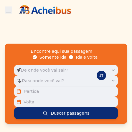
Encontre aqui sua passagem
Somente ida
Ida e volta
De onde você vai sair?
Para onde você vai?
Partida
Volta
Buscar passagens