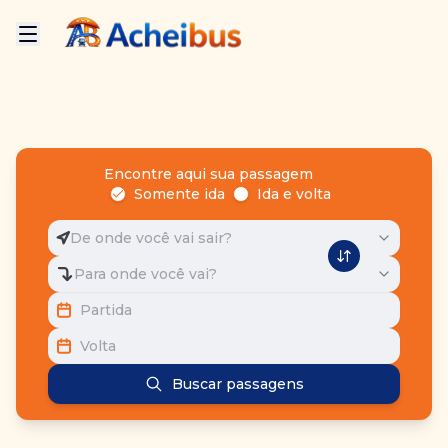
Encontre aqui sua passagem
Somente ida
Ida e volta
De onde você vai sair?
Para onde você vai?
Partida
Volta
Buscar passagens