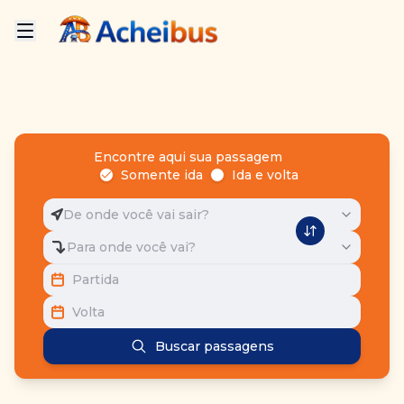
Encontre aqui sua passagem
Somente ida
Ida e volta
De onde você vai sair?
Para onde você vai?
Partida
Volta
Buscar passagens