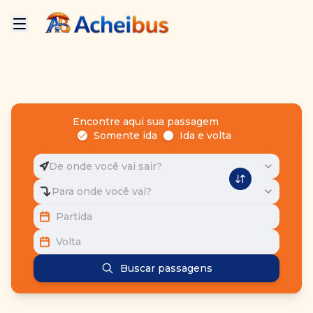
Encontre aqui sua passagem
Somente ida
Ida e volta
De onde você vai sair?
Para onde você vai?
Partida
Volta
Buscar passagens