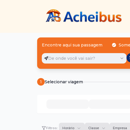
Encontre aqui sua passagem
Some
De onde você vai sair?
1
Selecionar viagem
Filtros:
Horário
Classe
Empresa