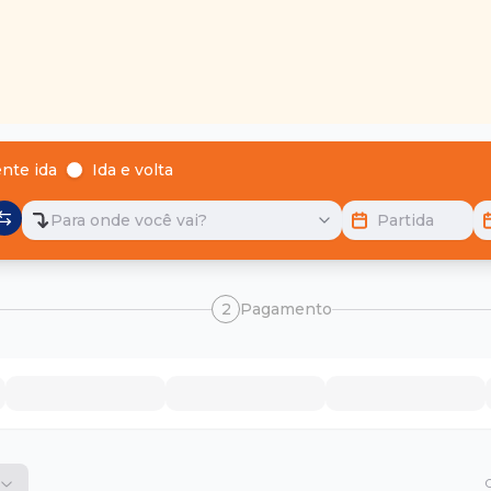
nte ida
Ida e volta
Para onde você vai?
Partida
2
Pagamento
O