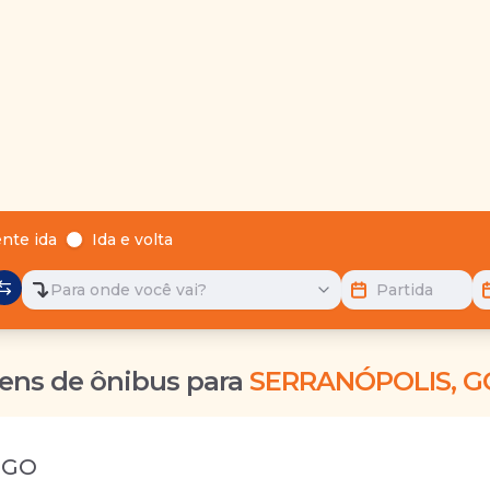
nte ida
Ida e volta
Para onde você vai?
Partida
ens de ônibus para
SERRANÓPOLIS, G
 GO