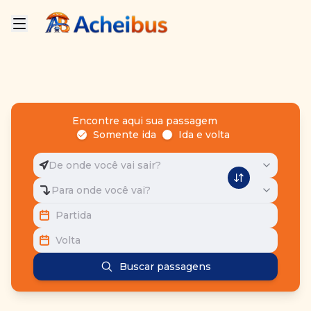
Encontre aqui sua passagem
Somente ida
Ida e volta
De onde você vai sair?
Para onde você vai?
Partida
Volta
Buscar passagens