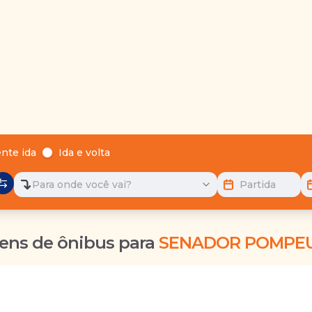
nte ida
Ida e volta
Para onde você vai?
Partida
ens de ônibus para
SENADOR POMPEU