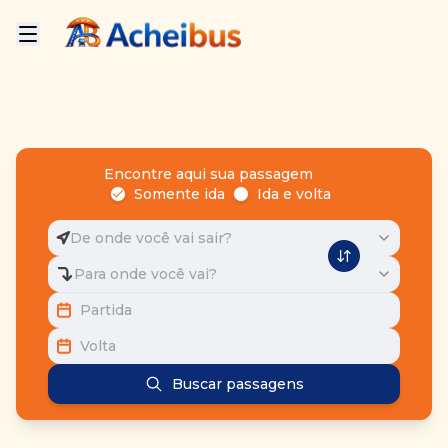
Encontre aqui sua passagem
Somente ida
Ida e volta
De onde você vai sair?
Para onde você vai?
Partida
Volta
Buscar passagens