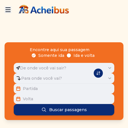
Encontre aqui sua passagem
Somente ida
Ida e volta
De onde você vai sair?
Para onde você vai?
Partida
Volta
Buscar passagens