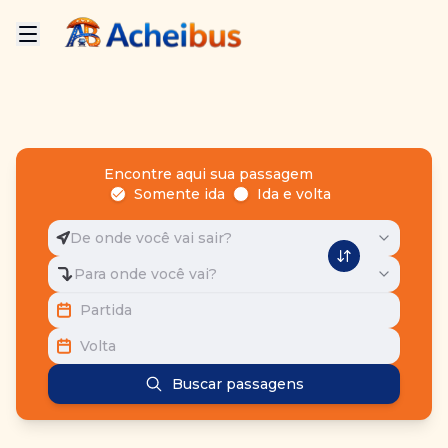
Encontre aqui sua passagem
Somente ida
Ida e volta
De onde você vai sair?
Para onde você vai?
Partida
Volta
Buscar passagens