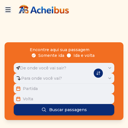
Encontre aqui sua passagem
Somente ida
Ida e volta
De onde você vai sair?
Para onde você vai?
Partida
Volta
Buscar passagens