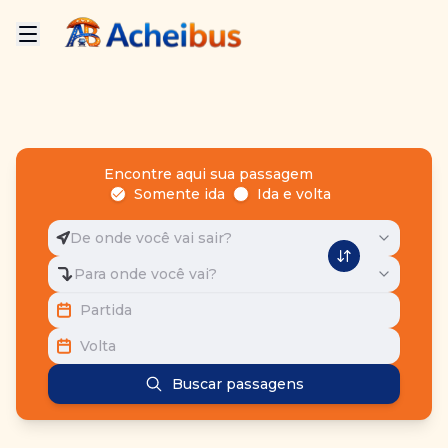
Encontre aqui sua passagem
Somente ida
Ida e volta
De onde você vai sair?
Para onde você vai?
Partida
Volta
Buscar passagens