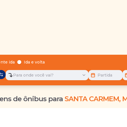
nte ida
Ida e volta
Para onde você vai?
Partida
ens de ônibus para
SANTA CARMEM, 