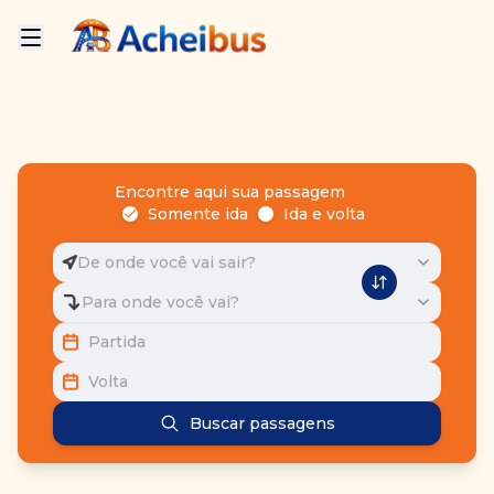
Encontre aqui sua passagem
Somente ida
Ida e volta
De onde você vai sair?
Para onde você vai?
Partida
Volta
Buscar passagens