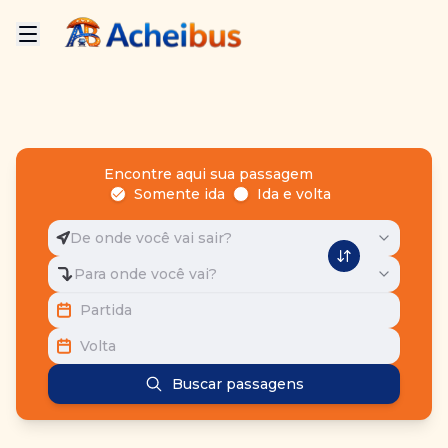
Encontre aqui sua passagem
Somente ida
Ida e volta
De onde você vai sair?
Para onde você vai?
Partida
Volta
Buscar passagens