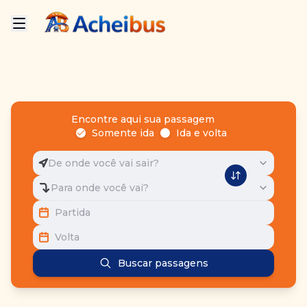
Encontre aqui sua passagem
Somente ida
Ida e volta
De onde você vai sair?
Para onde você vai?
Partida
Volta
Buscar passagens