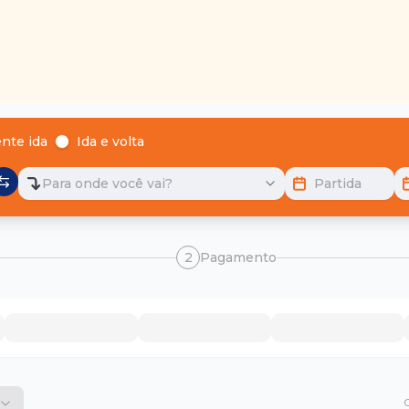
nte ida
Ida e volta
Para onde você vai?
Partida
2
Pagamento
O