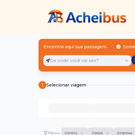
Encontre aqui sua passagem
Some
De onde você vai sair?
1
Selecionar viagem
Filtros:
Horário
Classe
Empresa