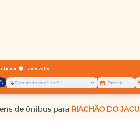
nte ida
Ida e volta
Para onde você vai?
Partida
ens de ônibus para
RIACHÃO DO JACUÍ