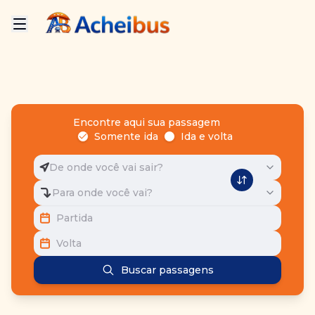
Encontre aqui sua passagem
Somente ida
Ida e volta
De onde você vai sair?
Para onde você vai?
Partida
Volta
Buscar passagens