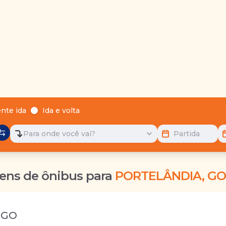
nte ida
Ida e volta
Para onde você vai?
Partida
ens de ônibus para
PORTELÂNDIA, GO
 GO