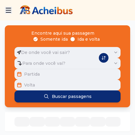
Encontre aqui sua passagem
Somente ida
Ida e volta
De onde você vai sair?
Para onde você vai?
Partida
Volta
Buscar passagens