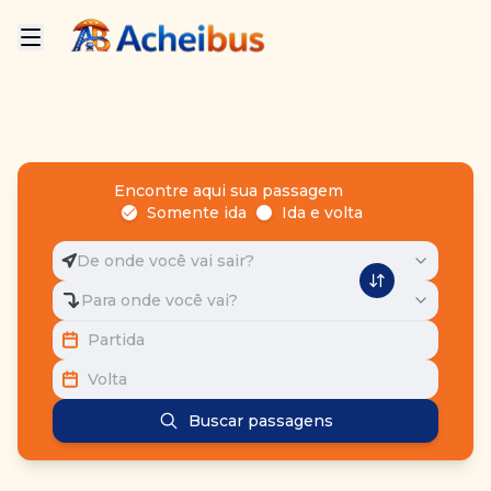
Encontre aqui sua passagem
Somente ida
Ida e volta
De onde você vai sair?
Para onde você vai?
Partida
Volta
Buscar passagens