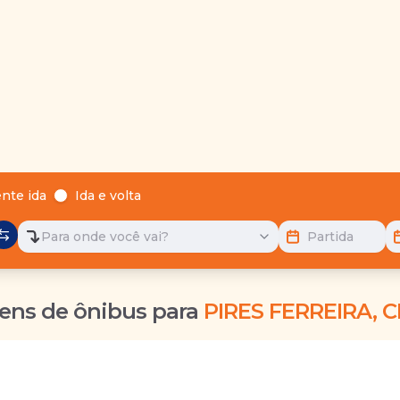
nte ida
Ida e volta
Para onde você vai?
Partida
ens de ônibus para
PIRES FERREIRA, C