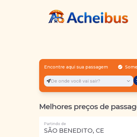
Encontre aqui sua passagem
Some
De onde você vai sair?
Melhores preços de passag
Partindo de
SÃO BENEDITO, CE