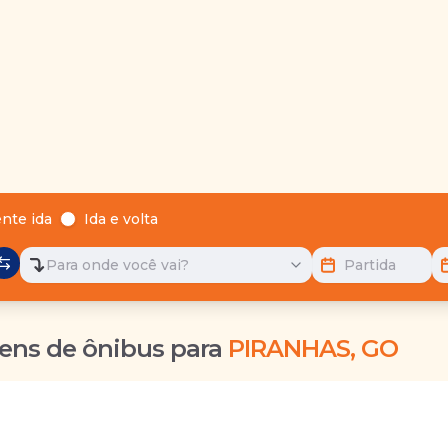
nte ida
Ida e volta
Para onde você vai?
Partida
ens de ônibus para
PIRANHAS, GO