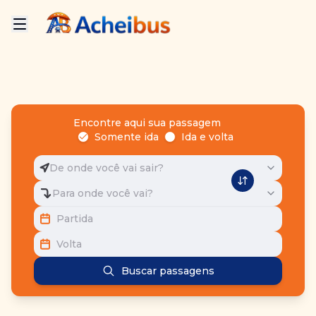
Encontre aqui sua passagem
Somente ida
Ida e volta
De onde você vai sair?
Para onde você vai?
Partida
Volta
Buscar passagens