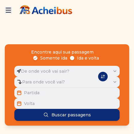
Encontre aqui sua passagem
Somente ida
Ida e volta
De onde você vai sair?
Para onde você vai?
Partida
Volta
Buscar passagens