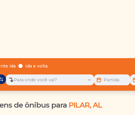
nte ida
Ida e volta
Para onde você vai?
Partida
ens de ônibus para
PILAR, AL