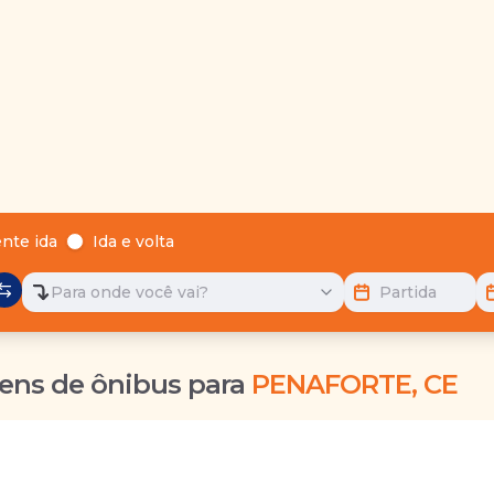
nte ida
Ida e volta
Para onde você vai?
Partida
ens de ônibus para
PENAFORTE, CE