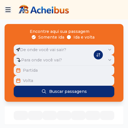
Encontre aqui sua passagem
Somente ida
Ida e volta
De onde você vai sair?
Para onde você vai?
Partida
Volta
Buscar passagens