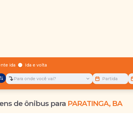
nte ida
Ida e volta
Para onde você vai?
Partida
ens de ônibus para
PARATINGA, BA