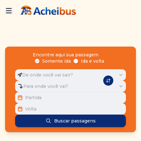
Encontre aqui sua passagem
Somente ida
Ida e volta
De onde você vai sair?
Para onde você vai?
Partida
Volta
Buscar passagens