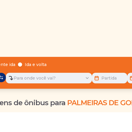
nte ida
Ida e volta
Para onde você vai?
Partida
ens de ônibus para
PALMEIRAS DE GOI