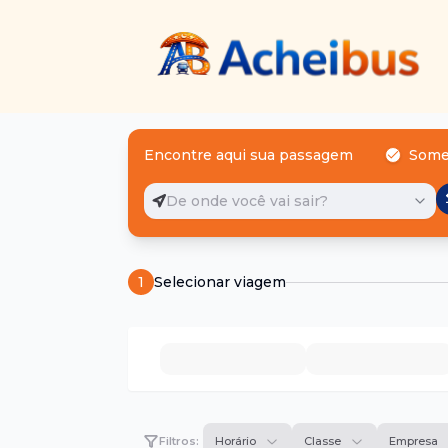
Encontre aqui sua passagem
Some
De onde você vai sair?
1
Selecionar viagem
Filtros:
Horário
Classe
Empresa