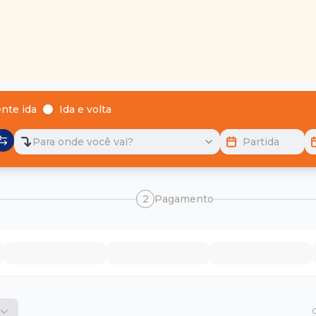
nte ida
Ida e volta
Para onde você vai?
Partida
2
Pagamento
O