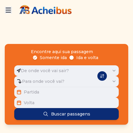
Encontre aqui sua passagem
Somente ida
Ida e volta
De onde você vai sair?
Para onde você vai?
Partida
Volta
Buscar passagens