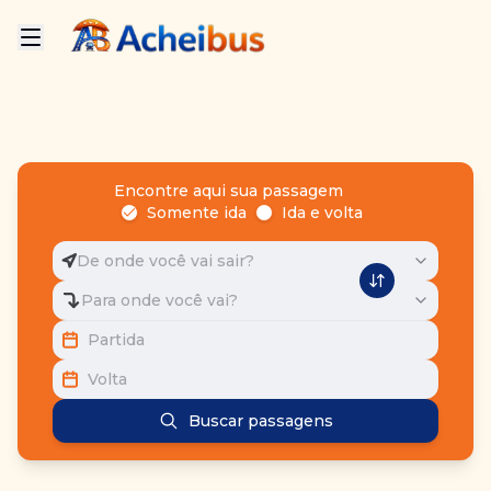
Encontre aqui sua passagem
Somente ida
Ida e volta
De onde você vai sair?
Para onde você vai?
Partida
Volta
Buscar passagens