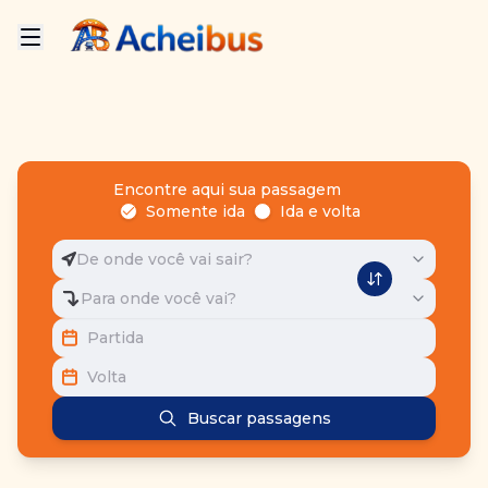
Encontre aqui sua passagem
Somente ida
Ida e volta
De onde você vai sair?
Para onde você vai?
Partida
Volta
Buscar passagens