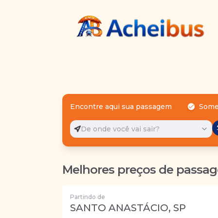
Encontre aqui sua passagem
Some
De onde você vai sair?
Melhores preços de passag
Partindo de
SANTO ANASTÁCIO, SP