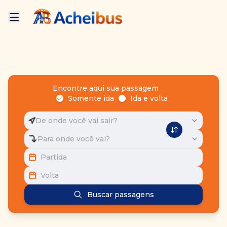
Encontre aqui sua passagem
Somente ida
Ida e volta
De onde você vai sair?
Para onde você vai?
Partida
Volta
Buscar passagens